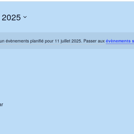
t 2025
un évènements planifié pour 11 juillet 2025. Passer aux
évènements 
N
o
t
i
c
e
ar