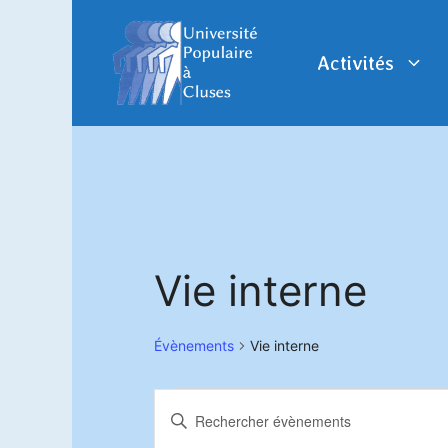
Aller
au
contenu
Activités
Vie interne
Évènements
Vie interne
Évènements
R
S
a