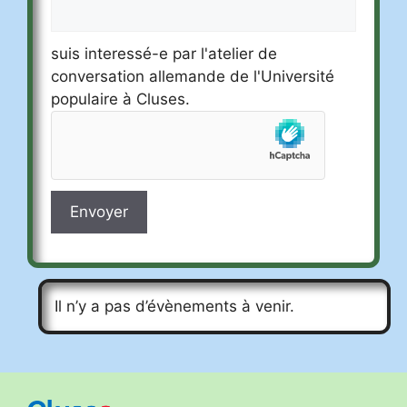
suis interessé-e par l'atelier de
conversation allemande de l'Université
populaire à Cluses.
A
l
t
Il n’y a pas d’évènements à venir.
e
r
n
a