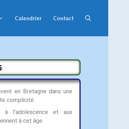
Calendrier
Contact
5
ouvent en Bretagne dans une
nte complicité.
ce à l’adolescence et aux
ennent à cet âge.